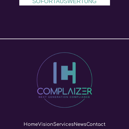
SOFORTAUSWERTUNG
Home
Vision
Services
News
Contact